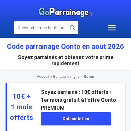
Code parrainage Qonto en août 2026
Soyez parrainés et obtenez votre prime
rapidement
Accueil
>
Banque en ligne
>
Qonto
Soyez parrainé : 10€ offerts +
10€ +
1er mois gratuit à l’offre Qonto
1 mois
PREMIUM
offerts
Obtenir le lien