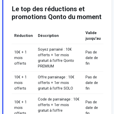
Le top des réductions et
promotions Qonto du moment
Valide
Réduction
Déscription
jusqu'au
Soyez parrainé : 10€
10€ + 1
Pas de
offerts + 1er mois
mois
date de
gratuit à l’offre Qonto
offerts
fin
PREMIUM
10€ + 1
Offre parrainage : 10€
Pas de
mois
offerts + 1er mois
date de
offerts
gratuit à l’offre SOLO
fin
Code de parrainage : 10€
10€ + 1
Pas de
offerts + 1er mois
mois
date de
gratuit à l’offre
offerts
fin