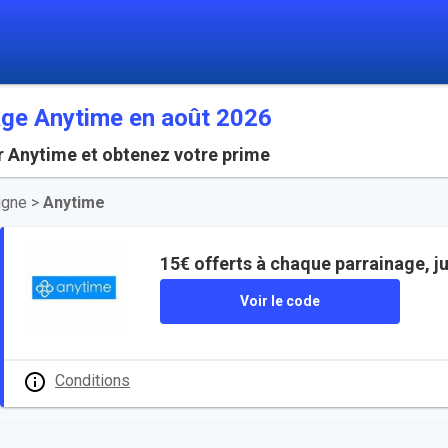
age Anytime en août 2026
r Anytime et obtenez votre prime
igne
>
Anytime
15€ offerts à chaque parrainage, ju
Voir le code
Conditions