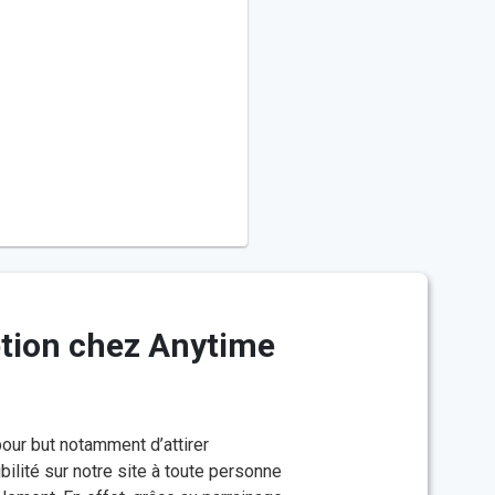
Note
5 stars
4 stars
3 star
2 st
1
Enre
Envoyer le commentai
our but notamment d’attirer
bilité sur notre site à toute personne