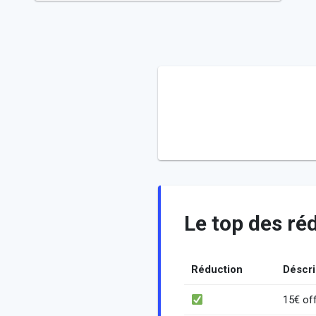
Le top des r
Réduction
Déscri
15€ off