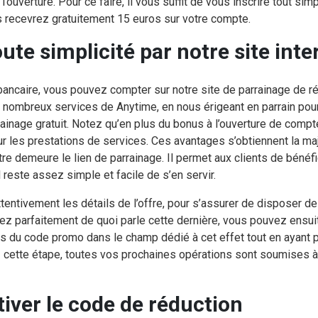
’ouverture. Pour ce faire, il vous suffit de vous inscrire tout si
s recevrez gratuitement 15 euros sur votre compte.
oute simplicité par notre site inte
ancaire, vous pouvez compter sur notre site de parrainage de ré
ombreux services de Anytime, en nous érigeant en parrain pour v
rainage gratuit. Notez qu’en plus du bonus à l’ouverture de com
r les prestations de services. Ces avantages s’obtiennent la ma
tre demeure le lien de parrainage. Il permet aux clients de bénéfi
l reste assez simple et facile de s’en servir.
ire attentivement les détails de l’offre, pour s’assurer de disposer
z parfaitement de quoi parle cette dernière, vous pouvez ensuit
es du code promo dans le champ dédié à cet effet tout en ayant pri
 cette étape, toutes vos prochaines opérations sont soumises à l’
tiver le code de réduction