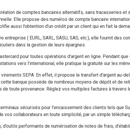
réation de comptes bancaires alternatifs, sans tracasseries et
ionnelle. Elle propose des numéros de compte bancaire internatio
plifie aussi l’obtention d’un crédit par un client qui en fait la dem
tre entreprise ( EURL, SARL, SASU, SAS, etc.), elle fournit des c
culiers dans la gestion de leurs épargnes.
astercard pour toutes opérations d’argent en ligne. Pendant que l
stations vers l’international, elle pratique la gratuité sur les mê
irements SEPA. En effet, il propose le transfert d’argent au-del
cette banque possède de nombreux moyens de dépôt et de retrait
es de toute provenance. Réglez vos multiples factures à traver
 terminaux sécurisés pour l’encaissement des clients tels que 
vos collaborateurs en toute simplicité, par un simple téléchargem
, d’outils performants de numérisation de notes de frais, d’étab