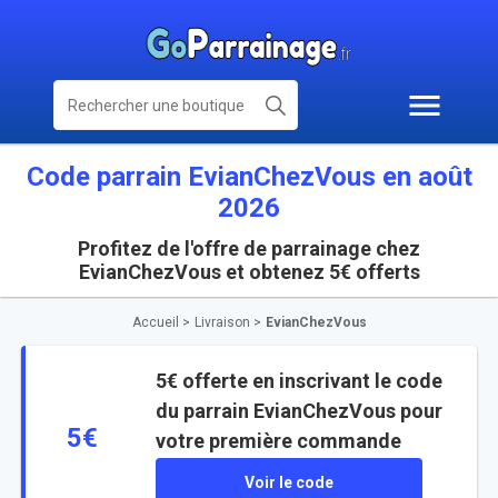
Code parrain EvianChezVous en août
2026
Profitez de l'offre de parrainage chez
EvianChezVous et obtenez 5€ offerts
Accueil
>
Livraison
>
EvianChezVous
5€ offerte en inscrivant le code
du parrain EvianChezVous pour
5€
votre première commande
Voir le code