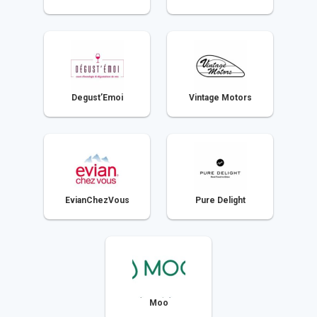
Degust’Emoi
Vintage Motors
EvianChezVous
Pure Delight
Moo